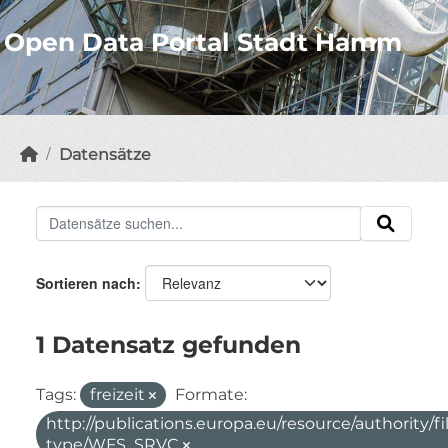
Open Data Portal Stadt Hamm
Datensätze
Sortieren nach
1 Datensatz gefunden
Tags:
freizeit
Formate:
http://publications.europa.eu/resource/authority/fi
type/WFS_SRVC