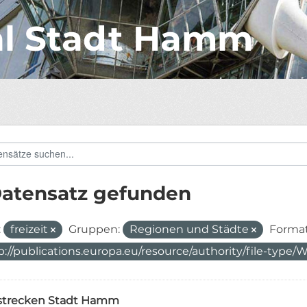
al Stadt Hamm
Datensatz gefunden
:
freizeit
Gruppen:
Regionen und Städte
Format
p://publications.europa.eu/resource/authority/file-typ
strecken Stadt Hamm