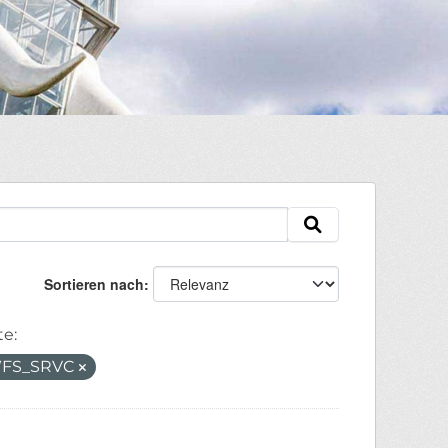
Sortieren nach
e:
e/WFS_SRVC