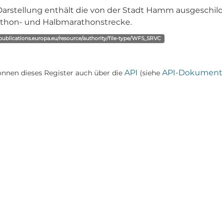
Darstellung enthält die von der Stadt Hamm ausgeschild
thon- und Halbmarathonstrecke.
/publications.europa.eu/resource/authority/file-type/WFS_SRVC
API
API-Dokument
önnen dieses Register auch über die
(siehe