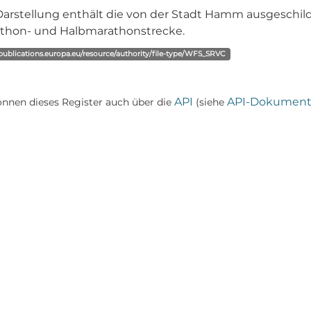
Darstellung enthält die von der Stadt Hamm ausgeschild
thon- und Halbmarathonstrecke.
/publications.europa.eu/resource/authority/file-type/WFS_SRVC
API
API-Dokument
önnen dieses Register auch über die
(siehe