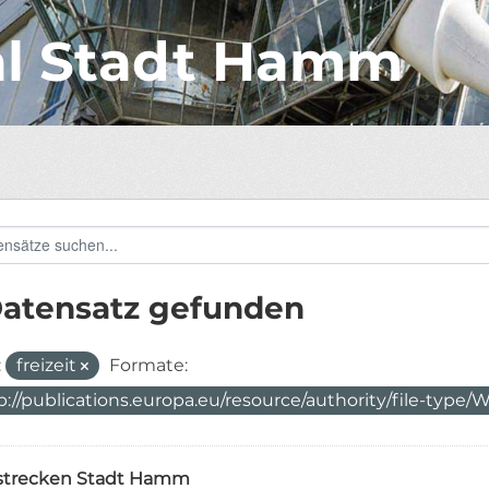
al Stadt Hamm
Datensatz gefunden
:
freizeit
Formate:
p://publications.europa.eu/resource/authority/file-typ
strecken Stadt Hamm