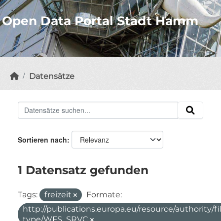
Open Data Portal Stadt Hamm
Datensätze
Sortieren nach
1 Datensatz gefunden
Tags:
freizeit
Formate:
http://publications.europa.eu/resource/authority/fi
type/WFS_SRVC