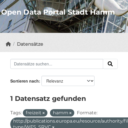
Open Data Portal Stadt Hamm
Datensätze
Sortieren nach
1 Datensatz gefunden
Tags:
freizeit
hamm
Formate:
http://publications.europa.eu/resource/authority/fi
type/WFS_SRVC