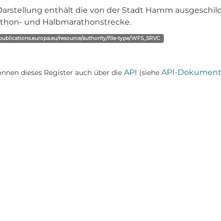
Darstellung enthält die von der Stadt Hamm ausgeschild
thon- und Halbmarathonstrecke.
/publications.europa.eu/resource/authority/file-type/WFS_SRVC
API
API-Dokument
önnen dieses Register auch über die
(siehe