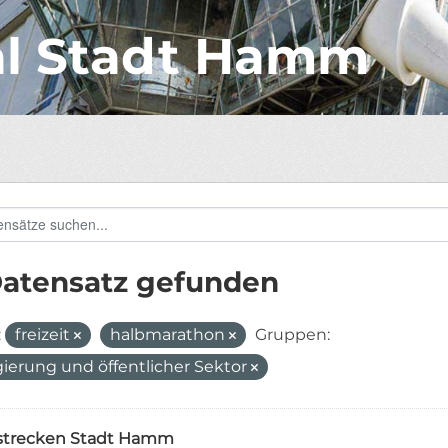
al Stadt Hamm
Datensatz gefunden
:
freizeit
halbmarathon
Gruppen:
ierung und öffentlicher Sektor
strecken Stadt Hamm