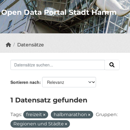
Open Data Portal Stadt Hamm
Datensätze
Sortieren nach
1 Datensatz gefunden
Tags:
freizeit
halbmarathon
Gruppen:
Regionen und Städte