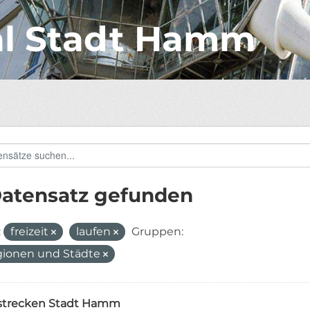
al Stadt Hamm
Datensatz gefunden
:
freizeit
laufen
Gruppen:
ionen und Städte
strecken Stadt Hamm