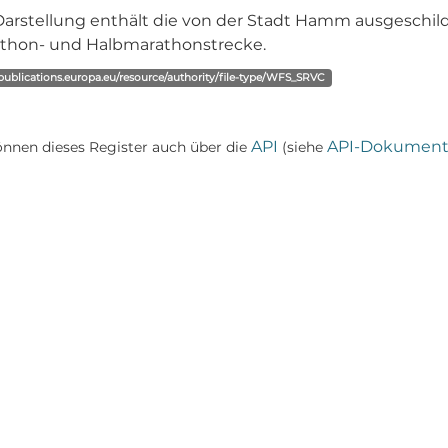
Darstellung enthält die von der Stadt Hamm ausgeschild
thon- und Halbmarathonstrecke.
/publications.europa.eu/resource/authority/file-type/WFS_SRVC
API
API-Dokument
önnen dieses Register auch über die
(siehe