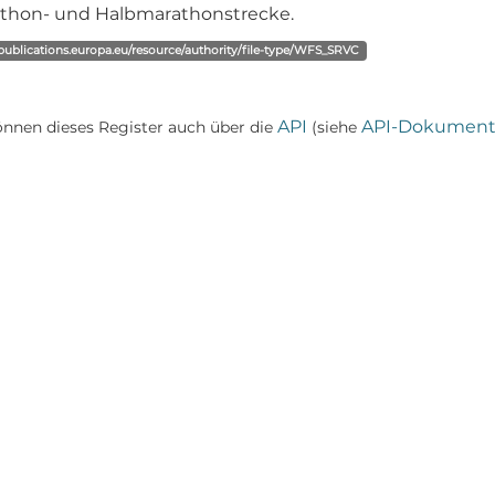
thon- und Halbmarathonstrecke.
/publications.europa.eu/resource/authority/file-type/WFS_SRVC
API
API-Dokument
önnen dieses Register auch über die
(siehe