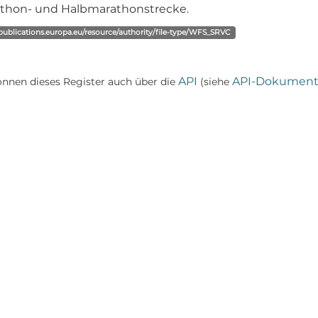
thon- und Halbmarathonstrecke.
/publications.europa.eu/resource/authority/file-type/WFS_SRVC
API
API-Dokument
önnen dieses Register auch über die
(siehe