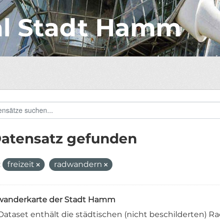
al Stadt Hamm
Datensatz gefunden
:
freizeit
radwandern
anderkarte der Stadt Hamm
Dataset enthält die städtischen (nicht beschilderten) 