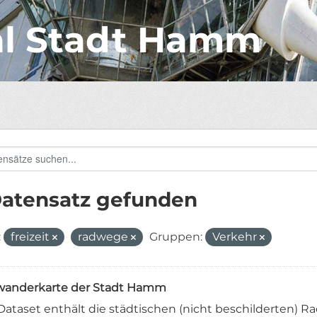
al Stadt Hamm
Datensatz gefunden
:
freizeit
radwege
Gruppen:
Verkehr
anderkarte der Stadt Hamm
Dataset enthält die städtischen (nicht beschilderten) 