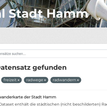
al Stadt Hamm
Datensatz gefunden
:
freizeit
radwege
radwandern
anderkarte der Stadt Hamm
Dataset enthält die städtischen (nicht beschilderten) 