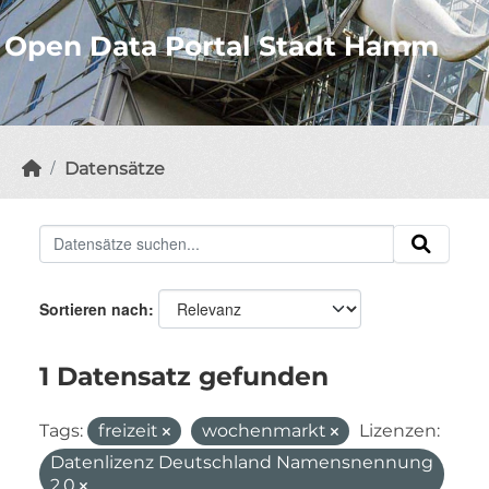
Open Data Portal Stadt Hamm
Datensätze
Sortieren nach
1 Datensatz gefunden
Tags:
freizeit
wochenmarkt
Lizenzen:
Datenlizenz Deutschland Namensnennung
2.0