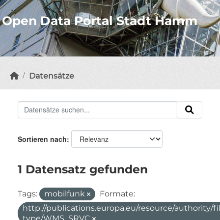
Open Data Portal Stadt Hamm
Datensätze
Sortieren nach
1 Datensatz gefunden
Tags:
mobilfunk
Formate:
http://publications.europa.eu/resource/authority/fi
type/WMS_SRVC