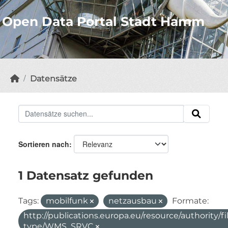
Open Data Portal Stadt Hamm
Datensätze
Sortieren nach
1 Datensatz gefunden
Tags:
mobilfunk
netzausbau
Formate:
http://publications.europa.eu/resource/authority/fi
type/WMS_SRVC