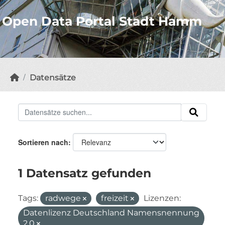
Open Data Portal Stadt Hamm
Datensätze
Sortieren nach
1 Datensatz gefunden
Tags:
radwege
freizeit
Lizenzen:
Datenlizenz Deutschland Namensnennung
2.0