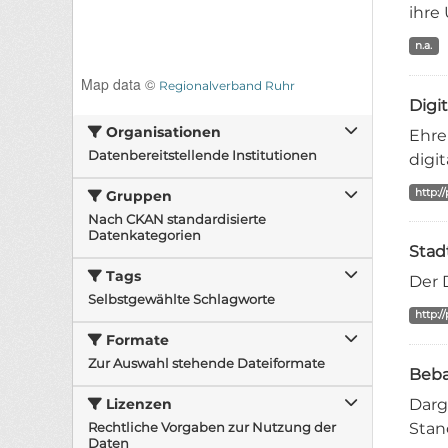
ihre 
n.a.
Map data ©
Regionalverband Ruhr
Digi
Organisationen
Ehre
Datenbereitstellende Institutionen
digi
http:/
Gruppen
Nach CKAN standardisierte
Datenkategorien
Stad
Tags
Der 
Selbstgewählte Schlagworte
http:/
Formate
Zur Auswahl stehende Dateiformate
Beb
Lizenzen
Darg
Rechtliche Vorgaben zur Nutzung der
Stan
Daten