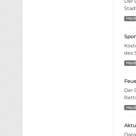
Der 
Stad
http:/
Spor
Kost
des 
http:/
Feue
Der 
Rett
http:/
Aktu
Darg