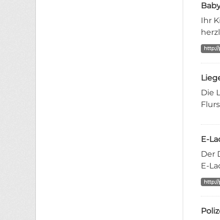
Baby
Ihr 
herzl
http:/
Lieg
Die 
Flur
E-La
Der 
E-La
http:/
Poli