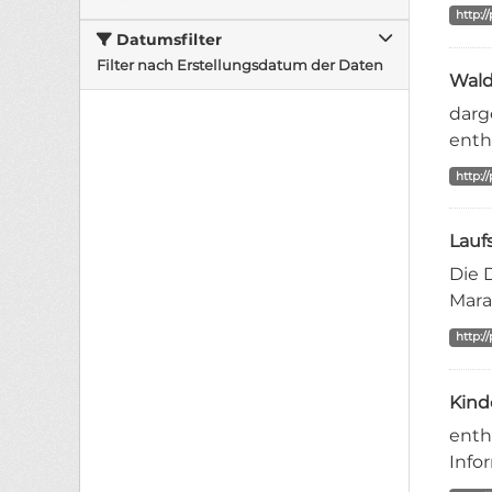
http:/
Datumsfilter
Filter nach Erstellungsdatum der Daten
Wald
darg
enth
http:/
Lauf
Die 
Mara
http:/
Kind
enth
Info