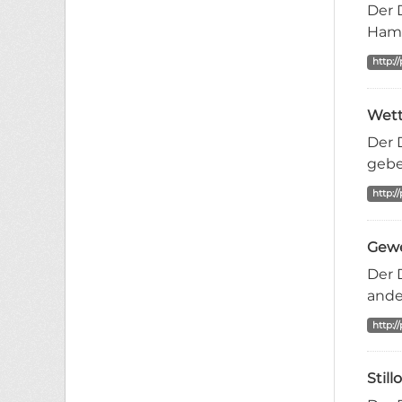
Der 
Ham
http:/
Wett
Der 
gebe
http:/
Gewe
Der 
ande
http:/
Stil