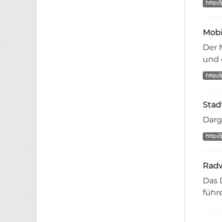
http:/
Mobi
Der 
und 
http:/
Stad
Darg
http:/
Radw
Das 
führ