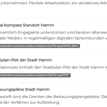
Unternehmen. Flexible Arbeitszeiten, ein attraktives Arbe
tal Kompass Standort Hamm
namtlich Engagierte unterstützen und beraten älterw
taler Medien. In regelmäßigen digitalen Sprechstunden w
/publications.europa.eu/resource/authority/file-type/WMS_SRVC
tplan-Plot der Stadt Hamm
Datensatz enthält den Stadtplan-Plot der Stadt Hamm 
/publications.europa.eu/resource/authority/file-type/TIFF
auungspläne Stadt Hamm
estellt sind die Grenzen der Bebauungsplangebiete. Di
d der Verfahren zur Aufstellung.