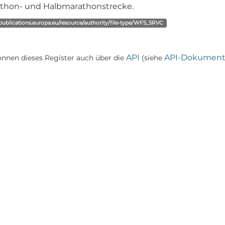
thon- und Halbmarathonstrecke.
/publications.europa.eu/resource/authority/file-type/WFS_SRVC
API
API-Dokument
önnen dieses Register auch über die
(siehe