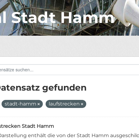
al Stadt Hamm
Datensatz gefunden
:
stadt-hamm
laufstrecken
strecken Stadt Hamm
Darstellung enthält die von der Stadt Hamm ausgeschild