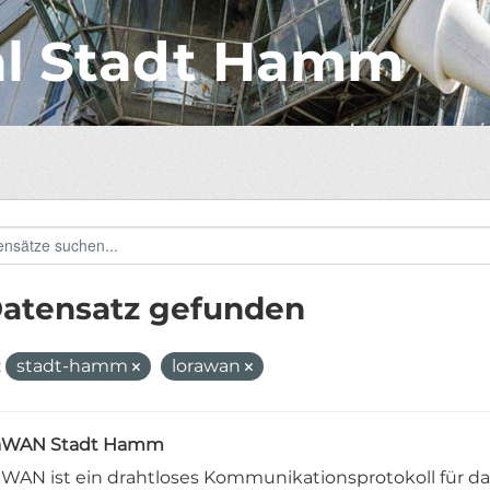
al Stadt Hamm
Datensatz gefunden
:
stadt-hamm
lorawan
aWAN Stadt Hamm
WAN ist ein drahtloses Kommunikationsprotokoll für das 