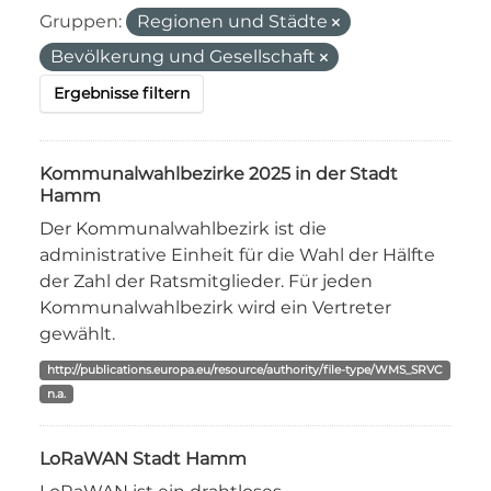
Gruppen:
Regionen und Städte
Bevölkerung und Gesellschaft
Ergebnisse filtern
Kommunalwahlbezirke 2025 in der Stadt
Hamm
Der Kommunalwahlbezirk ist die
administrative Einheit für die Wahl der Hälfte
der Zahl der Ratsmitglieder. Für jeden
Kommunalwahlbezirk wird ein Vertreter
gewählt.
http://publications.europa.eu/resource/authority/file-type/WMS_SRVC
n.a.
LoRaWAN Stadt Hamm