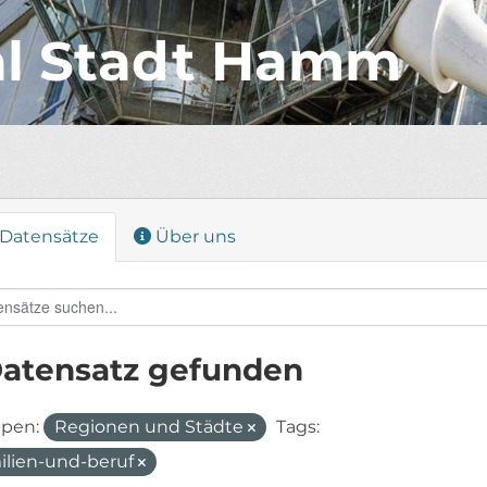
al Stadt Hamm
Datensätze
Über uns
Datensatz gefunden
pen:
Regionen und Städte
Tags:
ilien-und-beruf