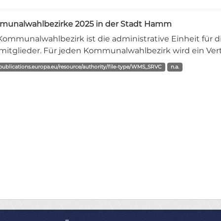
unalwahlbezirke 2025 in der Stadt Hamm
Kommunalwahlbezirk ist die administrative Einheit für di
mitglieder. Für jeden Kommunalwahlbezirk wird ein Vert
/publications.europa.eu/resource/authority/file-type/WMS_SRVC
n.a.