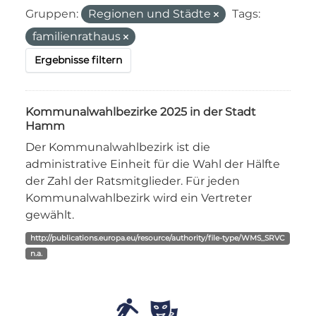
Gruppen:
Regionen und Städte
Tags:
familienrathaus
Ergebnisse filtern
Kommunalwahlbezirke 2025 in der Stadt
Hamm
Der Kommunalwahlbezirk ist die
administrative Einheit für die Wahl der Hälfte
der Zahl der Ratsmitglieder. Für jeden
Kommunalwahlbezirk wird ein Vertreter
gewählt.
http://publications.europa.eu/resource/authority/file-type/WMS_SRVC
n.a.