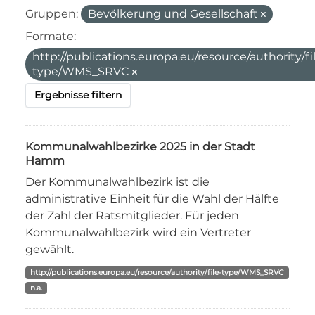
Gruppen:
Bevölkerung und Gesellschaft
Formate:
http://publications.europa.eu/resource/authority/fi
type/WMS_SRVC
Ergebnisse filtern
Kommunalwahlbezirke 2025 in der Stadt
Hamm
Der Kommunalwahlbezirk ist die
administrative Einheit für die Wahl der Hälfte
der Zahl der Ratsmitglieder. Für jeden
Kommunalwahlbezirk wird ein Vertreter
gewählt.
http://publications.europa.eu/resource/authority/file-type/WMS_SRVC
n.a.