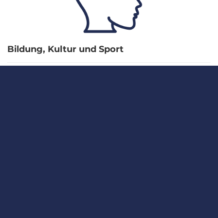
Bildung, Kultur und Sport
Follower
Datensätze
0
19
INFOS
Nutzungsbedingungen
Datenschutz
Impressum
WEITERFÜHRENDE LINKS
Open Knowledge Foundation