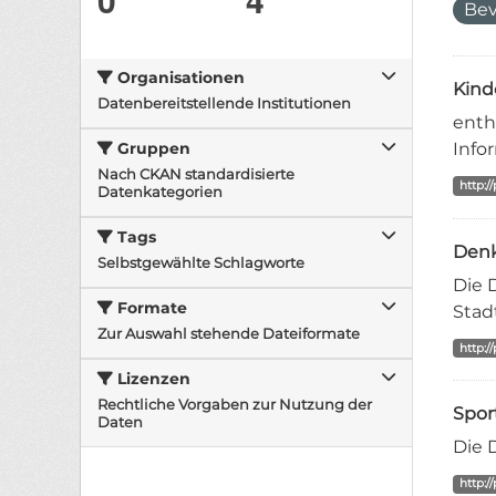
Bev
Organisationen
Kind
Datenbereitstellende Institutionen
enth
Info
Gruppen
Nach CKAN standardisierte
http:/
Datenkategorien
Tags
Denk
Selbstgewählte Schlagworte
Die 
Formate
Stad
Zur Auswahl stehende Dateiformate
http:/
Lizenzen
Rechtliche Vorgaben zur Nutzung der
Spor
Daten
Die 
http:/