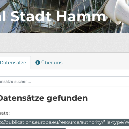
al Stadt Hamm
Datensätze
Über uns
Datensätze gefunden
ate:
p://publications.europa.eu/resource/authority/file-typ