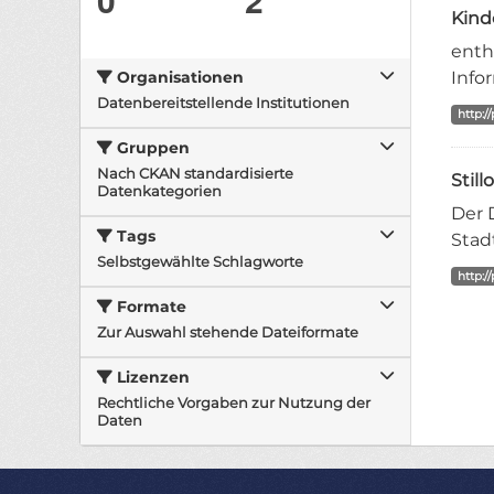
Kind
enth
Info
Organisationen
Datenbereitstellende Institutionen
http:/
Gruppen
Nach CKAN standardisierte
Stil
Datenkategorien
Der 
Tags
Stad
Selbstgewählte Schlagworte
http:/
Formate
Zur Auswahl stehende Dateiformate
Lizenzen
Rechtliche Vorgaben zur Nutzung der
Daten