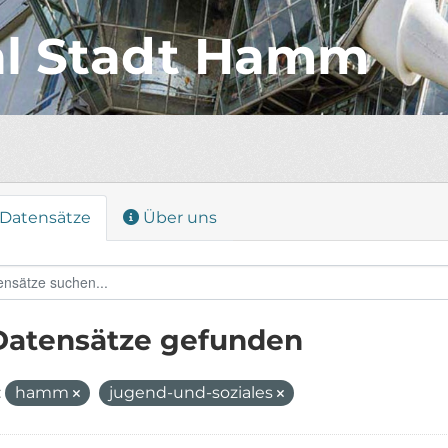
al Stadt Hamm
Datensätze
Über uns
Datensätze gefunden
:
hamm
jugend-und-soziales