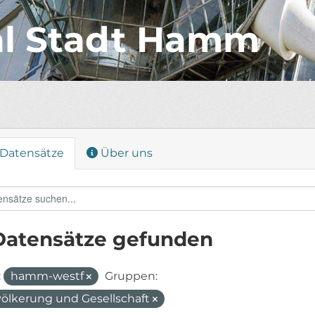
al Stadt Hamm
Datensätze
Über uns
Datensätze gefunden
:
hamm-westf
Gruppen:
ölkerung und Gesellschaft