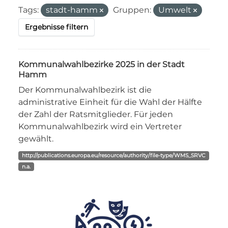
Tags:
stadt-hamm
Gruppen:
Umwelt
Ergebnisse filtern
Kommunalwahlbezirke 2025 in der Stadt
Hamm
Der Kommunalwahlbezirk ist die
administrative Einheit für die Wahl der Hälfte
der Zahl der Ratsmitglieder. Für jeden
Kommunalwahlbezirk wird ein Vertreter
gewählt.
http://publications.europa.eu/resource/authority/file-type/WMS_SRVC
n.a.