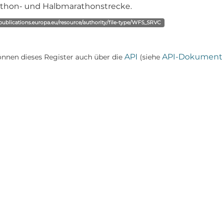
thon- und Halbmarathonstrecke.
/publications.europa.eu/resource/authority/file-type/WFS_SRVC
API
API-Dokument
önnen dieses Register auch über die
(siehe