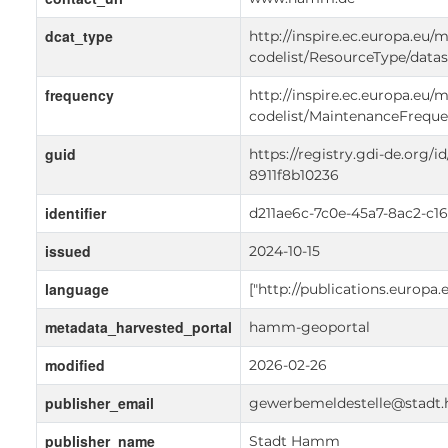
dcat_type
http://inspire.ec.europa.eu/
codelist/ResourceType/datas
frequency
http://inspire.ec.europa.eu/
codelist/MaintenanceFrequ
guid
https://registry.gdi-de.org/
8911f8b10236
identifier
d211ae6c-7c0e-45a7-8ac2-c1
issued
2024-10-15
language
["http://publications.europa
metadata_harvested_portal
hamm-geoportal
modified
2026-02-26
publisher_email
gewerbemeldestelle@stadt
publisher_name
Stadt Hamm