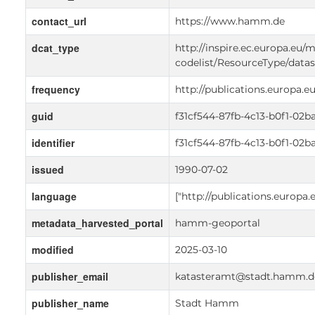
contact_url
https://www.hamm.de
dcat_type
http://inspire.ec.europa.eu/
codelist/ResourceType/datas
frequency
http://publications.europa.
guid
f31cf544-87fb-4c13-b0f1-02
identifier
f31cf544-87fb-4c13-b0f1-02
issued
1990-07-02
language
["http://publications.europa
metadata_harvested_portal
hamm-geoportal
modified
2025-03-10
publisher_email
katasteramt@stadt.hamm.d
publisher_name
Stadt Hamm