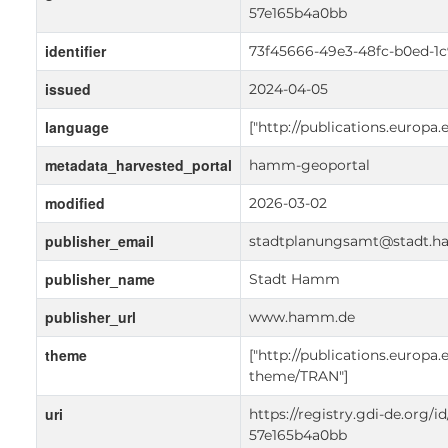
57e165b4a0bb
identifier
73f45666-49e3-48fc-b0ed-1
issued
2024-04-05
language
["http://publications.europa
metadata_harvested_portal
hamm-geoportal
modified
2026-03-02
publisher_email
stadtplanungsamt@stadt.
publisher_name
Stadt Hamm
publisher_url
www.hamm.de
theme
["http://publications.europa.
theme/TRAN"]
uri
https://registry.gdi-de.org/
57e165b4a0bb