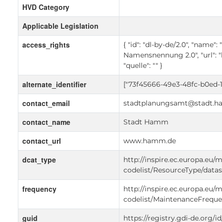
HVD Category
Applicable Legislation
access_rights
{ "id": "dl-by-de/2.0", "name
Namensnennung 2.0", "url": "
"quelle": "" }
alternate_identifier
["73f45666-49e3-48fc-b0ed-
contact_email
stadtplanungsamt@stadt.
contact_name
Stadt Hamm
contact_url
www.hamm.de
dcat_type
http://inspire.ec.europa.eu/
codelist/ResourceType/datas
frequency
http://inspire.ec.europa.eu/
codelist/MaintenanceFrequ
guid
https://registry.gdi-de.org/