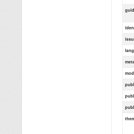
gui
ident
iss
lan
meta
modi
publ
pub
publ
the