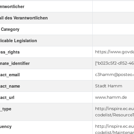
ntwortlicher
il des Verantwortlichen
 Category
icable Legislation
ss_rights
https://www.govda
rnate_identifier
["b023c5f2-d152-4
act_email
c3hamm@posteo.
tact_name
Stadt Hamm
act_url
www.hamm.de
_type
http://inspire.ec.
codelist/Resource
quency
http://inspire.ec.
codelist/Mainten