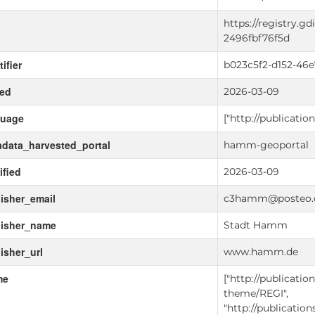
d
https://registry.g
2496fbf76f5d
ifier
b023c5f2-d152-46
ued
2026-03-09
guage
["http://publicati
data_harvested_portal
hamm-geoportal
fied
2026-03-09
isher_email
c3hamm@posteo.
lisher_name
Stadt Hamm
isher_url
www.hamm.de
me
["http://publicatio
theme/REGI",
"http://publicatio