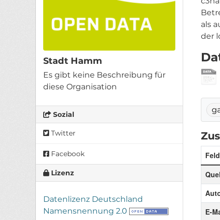
c3ha
Betr
als 
der l
Da
Stadt Hamm
Es gibt keine Beschreibung für
diese Organisation
g
Sozial
Twitter
Zus
Facebook
Feld
Lizenz
Quel
Auto
Datenlizenz Deutschland
Namensnennung 2.0
E-Ma