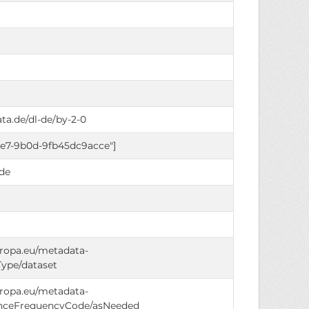
ta.de/dl-de/by-2-0
6e7-9b0d-9fb45dc9acce"]
de
europa.eu/metadata-
Type/dataset
europa.eu/metadata-
anceFrequencyCode/asNeeded