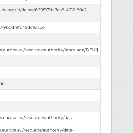
di-de.org/id/de.nw/6695171b-7ca8-4612-80e2-
e7-9b0d-9fb45dc9acce
ons.europa.eu/resource/authority/language/DEU"]
de
ns.europa.eu/resource/authority/data-
ns.europa.eu/resource/authority/data-