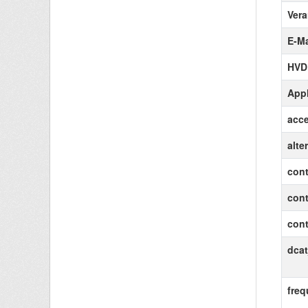
Vera
E-Ma
HVD
Appl
acce
alte
cont
con
cont
dcat
fre