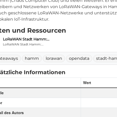
mm (Chaos Computer Club) und vielen Weiteren. Er ent
eibern und Netzwerken von LoRaWAN-Gateways in Hamm
auch geschlossene LoRaWAN-Netzwerke und unterstütz
okalen IoT-Infrastruktur.
ten und Ressourcen
LoRaWAN Stadt Hamm:...
LoRaWAN Stadt Hamm:...
ateaways
hamm
lorawan
opendata
stadt-h
ätzliche Informationen
Wert
le
r
il des Autors