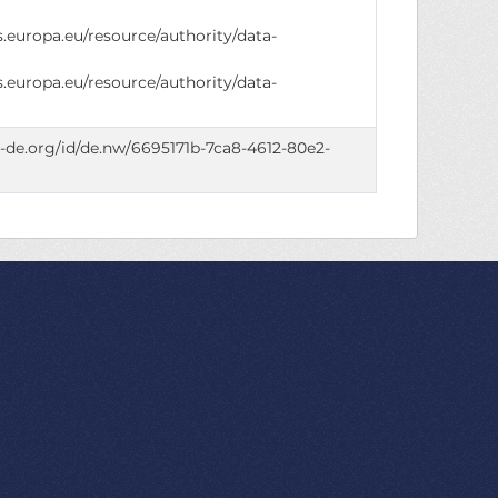
ns.europa.eu/resource/authority/data-
ns.europa.eu/resource/authority/data-
di-de.org/id/de.nw/6695171b-7ca8-4612-80e2-