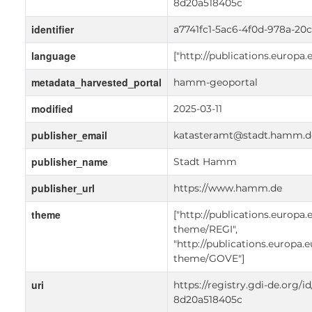
8d20a518405c
identifier
a7741fc1-5ac6-4f0d-978a-20
language
["http://publications.europa
metadata_harvested_portal
hamm-geoportal
modified
2025-03-11
publisher_email
katasteramt@stadt.hamm.d
publisher_name
Stadt Hamm
publisher_url
https://www.hamm.de
theme
["http://publications.europa.
theme/REGI",
"http://publications.europa.
theme/GOVE"]
uri
https://registry.gdi-de.org/
8d20a518405c