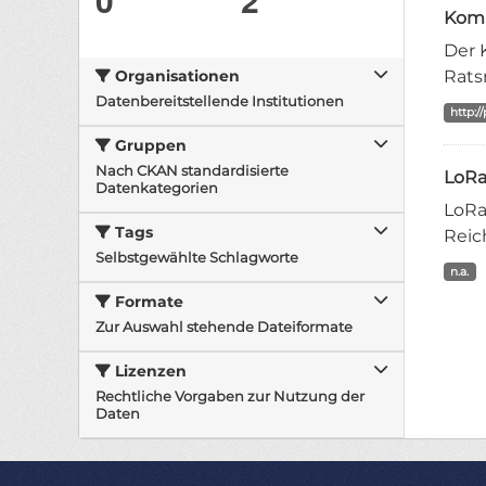
Komm
Der 
Rats
Organisationen
Datenbereitstellende Institutionen
http:/
Gruppen
Nach CKAN standardisierte
LoR
Datenkategorien
LoRa
Tags
Reic
Selbstgewählte Schlagworte
n.a.
Formate
Zur Auswahl stehende Dateiformate
Lizenzen
Rechtliche Vorgaben zur Nutzung der
Daten