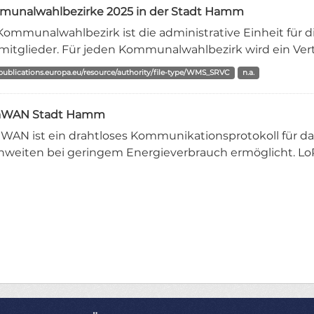
unalwahlbezirke 2025 in der Stadt Hamm
Kommunalwahlbezirk ist die administrative Einheit für di
mitglieder. Für jeden Kommunalwahlbezirk wird ein Vert
/publications.europa.eu/resource/authority/file-type/WMS_SRVC
n.a.
aWAN Stadt Hamm
WAN ist ein drahtloses Kommunikationsprotokoll für das 
hweiten bei geringem Energieverbrauch ermöglicht. Lo