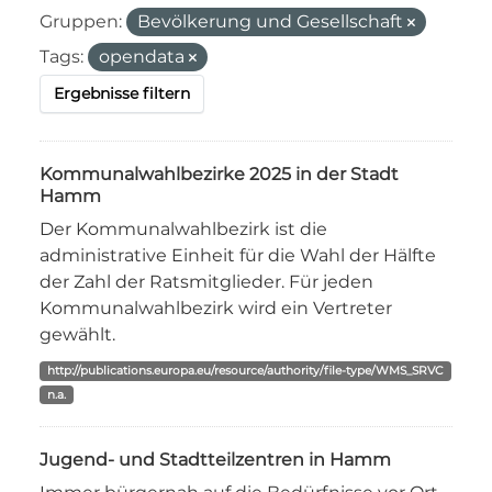
Gruppen:
Bevölkerung und Gesellschaft
Tags:
opendata
Ergebnisse filtern
Kommunalwahlbezirke 2025 in der Stadt
Hamm
Der Kommunalwahlbezirk ist die
administrative Einheit für die Wahl der Hälfte
der Zahl der Ratsmitglieder. Für jeden
Kommunalwahlbezirk wird ein Vertreter
gewählt.
http://publications.europa.eu/resource/authority/file-type/WMS_SRVC
n.a.
Jugend- und Stadtteilzentren in Hamm